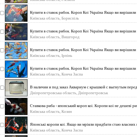
Купити в ставок рибок. Короп Коі Україна Якщо ви вирішили
Київська область, Бориспіль
Купити в ставок рибок. Короп Коі Україна Якщо ви вирішили
Київська область, Вишгород
Купити в ставок рибок. Короп Коі Україна Якщо ви вирішили
Київська область, Ірпінь
Купити в ставок рибок. Короп Коі Україна Якщо ви вирішили
Київська область, Конча Заспа
В наличии и под заказ Аквариум с крышкой с выгнутым пере
Дніпропетровська область, Дніпропетровськ
Ставкова риба - японський короп коі. Коропи кoі не дешеві ри
Київська область, Козин
Японські коропи коі. Якщо ви мріяли придбати стаю власних к
Київська область, Конча Заспа