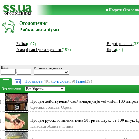
Подати Оголош
ОГОЛОШЕННЯ
Оголошення
Рибки, акваріуми
Рибки
(197)
Водні рослини
(32
Акваріуми і устаткування
(197)
Корм
(56)
Ціна:
Місцезнаходження:
-
Продають
(491)
Купують
(39)
Різне
(29)
Оголошення -
Продам действующий свой аквариум juwel vision 180 литров
Одеська область, Одеса
Продам русского малька, цена 50 грн за штуку от 100 штук. Ц
Київська область, Ірпінь