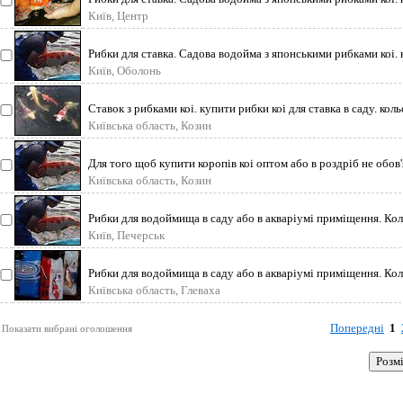
Київ, Центр
Рибки для ставка. Садова водойма з японськими рибками коі. 
Київ, Оболонь
Ставок з рибками коі. купити рибки коі для ставка в саду. коль
Київська область, Козин
Для того щоб купити коропів коі оптом або в роздріб не обов
Київська область, Козин
Рибки для водоймища в саду або в акваріумі приміщення. Кол
Київ, Печерськ
Рибки для водоймища в саду або в акваріумі приміщення. Кол
Київська область, Глеваха
Попередні
1
Показати вибрані оголошення