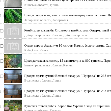
Принимаю заказ на мальки цена при весе - 1 грамм : - Малек ру
Київська область, Ірпінь
Предлагаю разные, неприхотливые аквариумные растения. Це
Запорізька область, Запоріжжя
Комбикорм для рыбы Стоимость комбикорма: Откормочный ко
Дніпропетровська область, Дніпропетровськ
Отдам даром. Аквариум 10 литров. Камни, фильтр, лампа. Са
Київ, Солом'янка
Цихліда техаська самець 15 сантиметрів за 800 гривень, Пере
Івано-Франківська область, Калуш
Продам прямокутний Великий акваріум “Природа” на 235 літ
Волинська область, Луцьк
Продам прямокутний Великий акваріум “Природа” на 235 літ
Волинська область, Луцьк
Купити в ставок рибок. Короп Коі Україна Якщо ви вирішили
Київська область, Глеваха