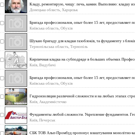
Кладу, ремонтирую, чищу: печь, камин. Выполняю: кладку из
Донецька область, Харцизьк
Бригада профессионалов, опыт более 15 лет, предоставляет п
Київська область, Обухів
Шукаю бригаду для кладки газоблоків, та фундаменту з блоків,
Тернопільська область, Тернопіль
Кирпичная кладка на субподряде в больших объемах Професс
Київ, Видубичі
Бригада профессионалов, опыт более 15 лет, предоставляет п
Київська область, Обухів
Гидроизоляция различной сложности и на любых этапах строи
Київ, Академмістечко
Фундаменты любой сложности. Укрепление фундаментов. Ге
Київ, Печерськ
СБК ТОВ Альп-Промбуд пропонує влаштування монолітно-кар