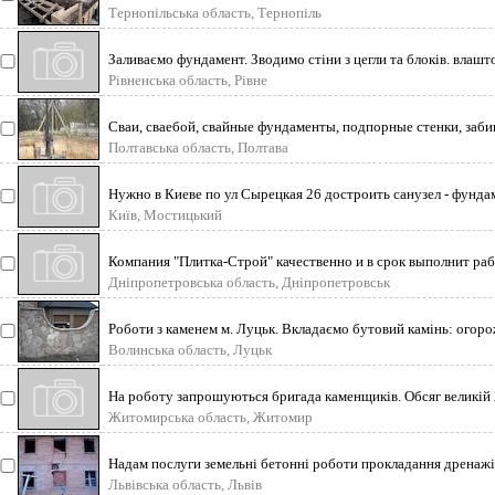
Тернопільська область, Тернопіль
Заливаємо фундамент. Зводимо стіни з цегли та блоків. влашто
Рівненська область, Рівне
Сваи, сваебой, свайные фундаменты, подпорные стенки, заби
Полтавська область, Полтава
Нужно в Киеве по ул Сырецкая 26 достроить санузел - фунда
Київ, Мостицький
Компания "Плитка-Строй" качественно и в срок выполнит раб
Дніпропетровська область, Дніпропетровськ
Роботи з каменем м. Луцьк. Вкладаємо бутовий камінь: огорожі,
Волинська область, Луцьк
На роботу запрошуються бригада каменщиків. Обсяг великій 2
Житомирська область, Житомир
Надам послуги земельні бетоннi роботи прокладання дренажів
Львівська область, Львів