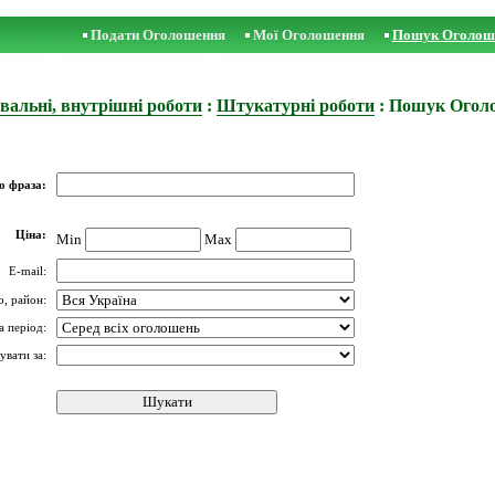
Подати Оголошення
Мої Оголошення
Пошук Оголош
вальні, внутрішні роботи
:
Штукатурні роботи
: Пошук Огол
о фраза:
Ціна:
Min
Max
E-mail:
о, район:
а період:
увати за: