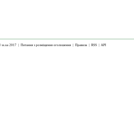
 ss.ua 2017 |
Питання з розміщення оголошення
|
Правила
|
RSS
|
API