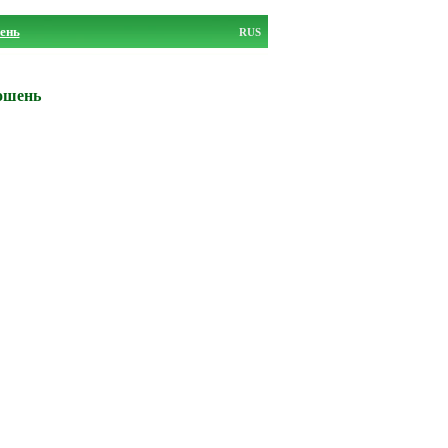
ень
RUS
ошень