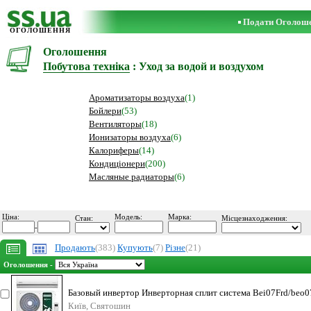
Подати Оголош
ОГОЛОШЕННЯ
Оголошення
Побутова техніка
: Уход за водой и воздухом
Ароматизаторы воздуха
(1)
Бойлери
(53)
Вентиляторы
(18)
Ионизаторы воздуха
(6)
Калориферы
(14)
Кондиціонери
(200)
Масляные радиаторы
(6)
Ціна:
Модель:
Марка:
Стан:
Місцезнаходження:
-
Продають
(383)
Купують
(7)
Різне
(21)
Оголошення -
Базовый инвертор Инверторная сплит система Bei07Frd/beo0
бытового типа (1 внутр
Київ, Святошин