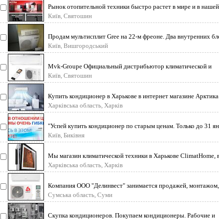
Рынок отопительной техники быстро растет в мире и в нашей
без исключения. Вс
Київ, Святошин
Продам мультисплит Gree на 22-м фреоне. Два внутренних бл
на12000 BTU. Обслужен
Київ, Вишгородський
Mvk-Groupe Официальный дистрибьютор климатической и
отопительной техники в Киеве и К
Київ, Святошин
Купить кондиционер в Харькове в интернет магазине Арктика
заходите на наш сайт. М
Харківська область, Харків
"Успей купить кондиционер по старым ценам. Только до 31 ян
сэкономь до 5000 г
Київ, Биківня
Мы магазин климатической техники в Харькове ClimatHome, 
котором работают специали
Харківська область, Харків
Компания ООО "Делинвест" занимается продажей, монтажом,
обслуживанием кондиционеров
Сумська область, Суми
Скупка кондиционеров. Покупаем кондиционеры. Рабочие и