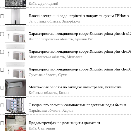
нерабочие. Цены от 100 гр
Київ, Дарницький
Плоскі електричні водонагрівачі з мокрим та сухим ТЕНом з
вертикальним і горизонталь
Запорізька область, Запоріжжя
Характеристики кондиционер cooper&hunter prima plus ch-s1
тип компрессора обыч
Дніпропетровська область, Кривий Ріг
Характеристики кондиционер cooper&hunter prima plus ch-s0
тип компрессора обыч
Миколаївська область, Миколаїв
Характеристики кондиционер cooper&hunter prima plus ch-s0
тип компрессора обыч
Сумська область, Суми
Монтажные работы по закладке магистралей, установке
кондиционеров всех типов. Прода
Київська область, Козин
О недавнего времени солоноватые подземные воды были в
значительной степени недооцене
Харківська область, Харків
Продам трехфазное реле защиты двигателя
Київ, Святошин