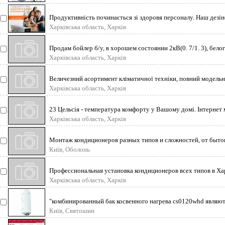
Продуктивність починається зі здоровя персоналу. Наш дезі
повітря забезпечу
Харківська область, Харків
Продам бойлер б/у, в хорошем состоянии 2кВ(0. 7/1. 3), бело
цвета, круглый.
Харківська область, Харків
Величезний асортимент кліматичної техніки, повний модельн
побутові і напівпро
Харківська область, Харків
23 Цельсія - температура комфорту у Вашому домі. Інтернет 
кліматичної техн
Харківська область, Харків
Монтаж кондиционеров разных типов и сложностей, от быт
моделей до полупромышленн
Київ, Оболонь
Профессиональная установка кондиционеров всех типов в Ха
и области. Дозаправк
Харківська область, Харків
"комбинированный бак косвенного нагрева cs0120whd являю
основополагающим элементо
Київ, Святошин