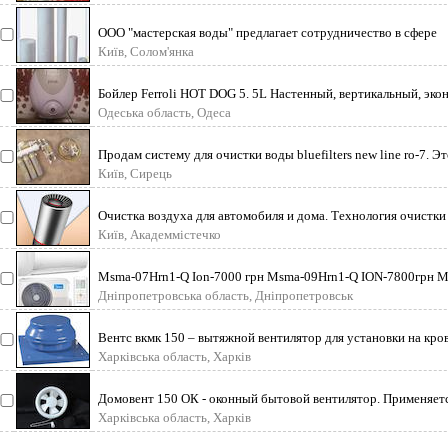
ООО "мастерская воды" предлагает сотрудничество в сфере
водоочистки и водоподготовки
Київ, Солом'янка
Бойлер Ferroli HOT DOG 5. 5L Настенный, вертикальный, эк
Мощность 800wt объ
Одеська область, Одеса
Продам систему для очистки воды bluefilters new line ro-7. Э
семиступенчатая сис
Київ, Сирець
Очистка воздуха для автомобиля и дома. Технология очистки
использованием отриц
Київ, Академмістечко
Msma-07Hrn1-Q Ion-7000 грн Msma-09Hrn1-Q ION-7800грн 
12Hrn1-Q ION-9000грн M
Дніпропетровська область, Дніпропетровськ
Вентс вкмк 150 – вытяжной вентилятор для установки на кро
зданий. Монтаж произ
Харківська область, Харків
Домовент 150 ОК - оконный бытовой вентилятор. Применяетс
небольших помещениях в
Харківська область, Харків