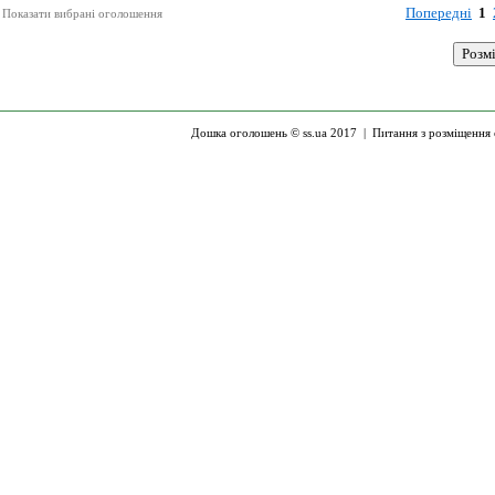
Попередні
1
Показати вибрані оголошення
Дошка оголошень © ss.ua 2017 |
Питання з розміщення