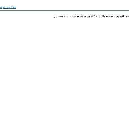
Архів об'яв
Дошка оголошень © ss.ua 2017 |
Питання з розміще