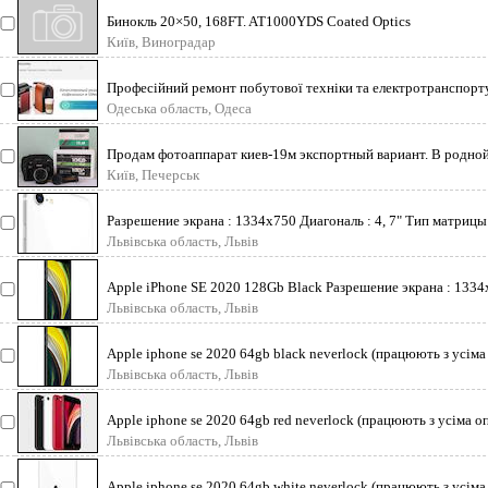
Бинокль 20×50, 168FT. AT1000YDS Coated Optics
Київ, Виноградар
Професійний ремонт побутової техніки та електротранспорту
Одеська область, Одеса
Продам фотоаппарат киев-19м экспортный вариант. В родной
Київ, Печерськ
Разрешение экрана : 1334х750 Диагональ : 4, 7" Тип матрицы
Львівська область, Львів
Apple iPhone SE 2020 128Gb Black Разрешение экрана : 1334х
Львівська область, Львів
Apple iphone se 2020 64gb black neverlock (працюють з усіма
Львівська область, Львів
Apple iphone se 2020 64gb red neverlock (працюють з усіма 
Львівська область, Львів
Apple iphone se 2020 64gb white neverlock (працюють з усіма