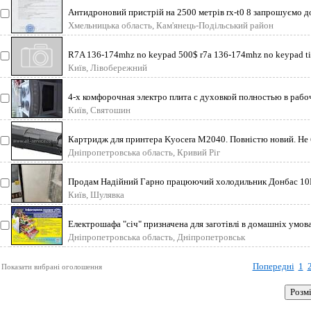
Антидроновий пристрій на 2500 метрів rx-t0 8 запрошуємо до
Хмельницька область, Кам'янець-Подільський район
R7A 136-174mhz no keypad 500$ r7a 136-174mhz no keypad tia 
Київ, Лівобережний
4-х комфорочная электро плита с духовкой полностью в рабоч
Київ, Святошин
Картридж для принтера Kyocera M2040. Повністю новий. Не б
Дніпропетровська область, Кривий Ріг
Продам Надійний Гарно працюючий холодильник Донбас 10Е (
Київ, Шулявка
Електрошафа "січ" призначена для заготівлі в домашніх умовах 
Дніпропетровська область, Дніпропетровськ
Попередні
1
Показати вибрані оголошення