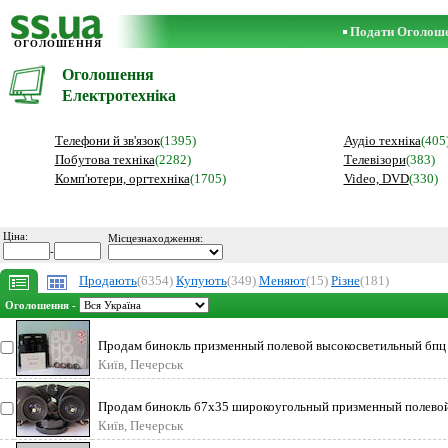
Подати Оголош
ОГОЛОШЕННЯ
Оголошення
Електротехніка
Телефони й зв'язок
(1395)
Аудіо техніка
(405
Побутова техніка
(2282)
Телевізори
(383)
Комп'ютери, оргтехніка
(1705)
Video, DVD
(330)
Ціна:
Місцезнаходження:
-
Продають
(6354)
Купують
(349)
Меняют
(15)
Різне
(181)
Оголошення -
Продам бинокль призменный полевой высокосветильный бпц 
Київ, Печерськ
Продам бинокль б7х35 широкоугольный призменный полевой
Київ, Печерськ