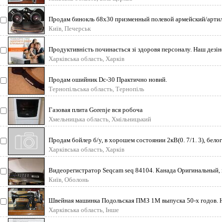
Продам бинокль б8х30 призменный полевой армейский/артил
Київ, Печерськ
Продуктивність починається зі здоровя персоналу. Наш дезін
Харківська область, Харків
Продам ошийник Dc-30 Практично новий.
Тернопільська область, Тернопіль
Газовая плита Gorenje вся робоча
Хмельницька область, Хмільницький
Продам бойлер б/у, в хорошем состоянии 2кВ(0. 7/1. 3), белог
Харківська область, Харків
Видеорегистратор Seqcam seq 84104. Канада Оригинальный,
Київ, Оболонь
Швейная машинка Подольская ПМЗ 1М выпуска 50-х годов. Н
Харківська область, Інше