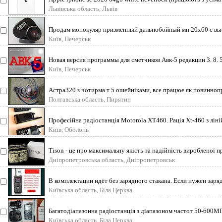
Львівська область, Львів
Продам монокуляр призменный дальнобойный мп 20х60 с выс
Київ, Печерськ
Новая версия программы для сметчиков Авк-5 редакции 3. 8. 5
Київ, Печерськ
Астра320 з чотирма т 5 ошейніками, все працюе як повиннопр
Полтавська область, Пирятин
Професійна радіостанція Motorola XT460. Рація Xt-460 з ліні
Київ, Оболонь
Tison - це про максимальну якість та надійність виробленої п
Дніпропетровська область, Дніпропетровськ
В комплектации идёт без зарядного стакана. Если нужен заря
Київська область, Біла Церква
Багатодіапазонна радіостанція з діапазоном частот 50-600М
Київська область, Біла Церква