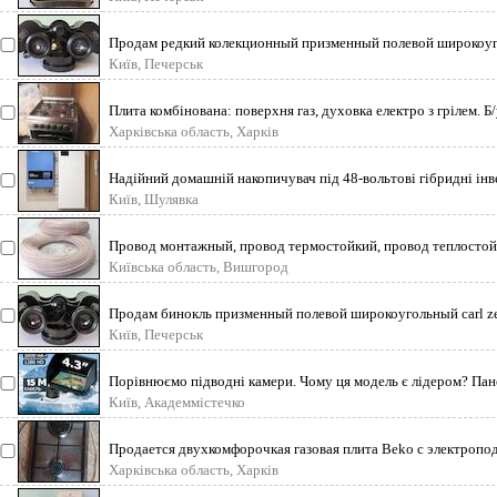
Продам редкий колекционный призменный полевой широкоугол
Київ, Печерськ
Плита комбінована: поверхня газ, духовка електро з грілем. Б
Харківська область, Харків
Надійний домашній накопичувач під 48-вольтові гібридні інв
Київ, Шулявка
Провод монтажный, провод термостойкий, провод теплостой
Київська область, Вишгород
Продам бинокль призменный полевой широкоугольный carl zeis
Київ, Печерськ
Порівнюємо підводні камери. Чому ця модель є лідером? Пан
Київ, Академмістечко
Продается двухкомфорочкая газовая плита Beko с электропо
Харківська область, Харків