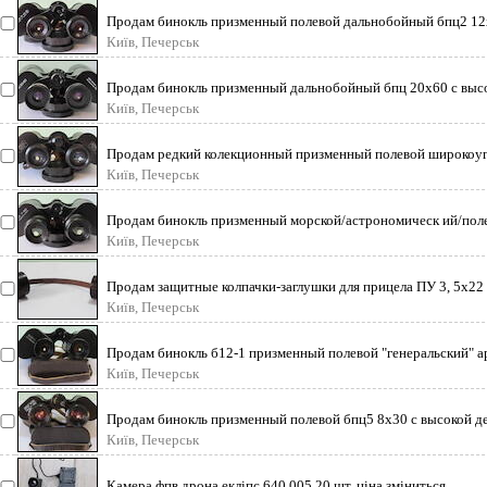
Продам бинокль призменный полевой дальнобойный бпц2 12х
Київ, Печерськ
Продам бинокль призменный дальнобойный бпц 20х60 с высо
Київ, Печерськ
Продам редкий колекционный призменный полевой широкоугол
Київ, Печерськ
Продам бинокль призменный морской/астрономическ ий/поле
Київ, Печерськ
Продам защитные колпачки-заглушки для прицела ПУ 3, 5х22
Київ, Печерськ
Продам бинокль б12-1 призменный полевой "генеральский" а
Київ, Печерськ
Продам бинокль призменный полевой бпц5 8х30 с высокой д
Київ, Печерськ
Камера фпв дрона екліпс 640 005 20 шт, ціна зміниться