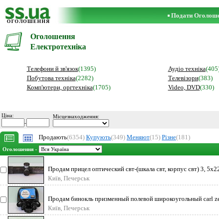
Подати Оголош
ОГОЛОШЕННЯ
Оголошення
Електротехніка
Телефони й зв'язок
(1395)
Аудіо техніка
(405
Побутова техніка
(2282)
Телевізори
(383)
Комп'ютери, оргтехніка
(1705)
Video, DVD
(330)
Ціна:
Місцезнаходження:
-
Продають
(6354)
Купують
(349)
Меняют
(15)
Різне
(181)
Оголошення -
Продам прицел оптический свт-(шкала свт, корпус свт) 3, 5х22
Київ, Печерськ
Продам бинокль призменный полевой широкоугольный carl zeis
Київ, Печерськ