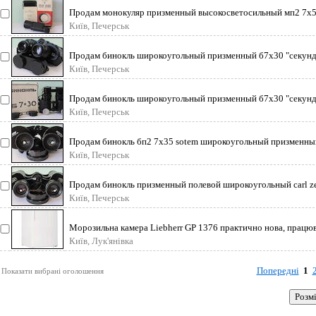
Продам монокуляр призменный высокосветосильный мп2 7х50
Київ, Печерськ
Продам бинокль широкоугольный призменный б7х30 "секунда
Київ, Печерськ
Продам бинокль широкоугольный призменный б7х30 "секунда
Київ, Печерськ
Продам бинокль бп2 7х35 sotem широкоугольный призменный
Київ, Печерськ
Продам бинокль призменный полевой широкоугольный carl zeis
Київ, Печерськ
Морозильна камера Liebherr GP 1376 практично нова, працюва
Київ, Лук'янівка
Попередні
1
Показати вибрані оголошення