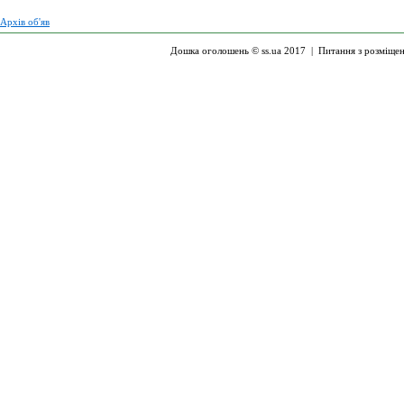
Архів об'яв
Дошка оголошень © ss.ua 2017 |
Питання з розміще