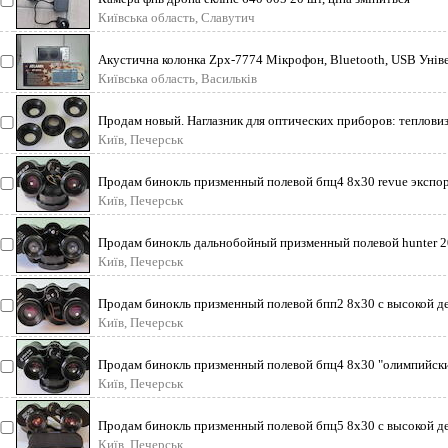
Київська область, Славутич
Акустична колонка Zpx-7774 Мікрофон, Bluetooth, USB Уніве
Київська область, Васильків
Продам новый. Наглазник для оптических приборов: тепловиз
Київ, Печерськ
Продам бинокль призменный полевой бпц4 8х30 revue экспор
Київ, Печерськ
Продам бинокль дальнобойный призменный полевой hunter 20х
Київ, Печерськ
Продам бинокль призменный полевой бпп2 8х30 с высокой де
Київ, Печерськ
Продам бинокль призменный полевой бпц4 8х30 "олимпийский
Київ, Печерськ
Продам бинокль призменный полевой бпц5 8х30 с высокой д
Київ, Печерськ