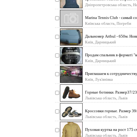
Дніпропетровська область, Н
Marina Tennis Club - самый с
сделано все для ва
Київська область, Погреби
Дальномер Artbul - 650м. Но
функцией измер
Київ, Дарницький
Продам спальник в форматі "к
300, був у користу
Київ, Дарницький
Приглашаем к сотрудничеству
тренировки в спортивном
Київ, Лук'янівка
Горные ботинки. Размер37/23
Общее состоян
Львівська область, Львів
Кроссовки горные. Размер 39/
отличном сост
Львівська область, Львів
Пуховая куртка на рост 175 с
состоянии. Только по
Львівська область, Львів