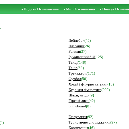
Подати Оголошення
Мої Оголошення
Пошук Оголош
к
Пейнтбол
(45)
Плавання
(26)
Ролики
(37)
Рукопашний бій
(125)
Танці
(148)
Теніс
(68)
Тренажери
(171)
Футбол
(50)
Хокей і фігурне катання
(13)
Художня гімнастика
(200)
Шахи, нарди
(9)
Гірські лижі
(42)
Snowboard
(8)
Екіпування
(92)
Туристичне спорядження
(97)
(4)
Харчування
(46)