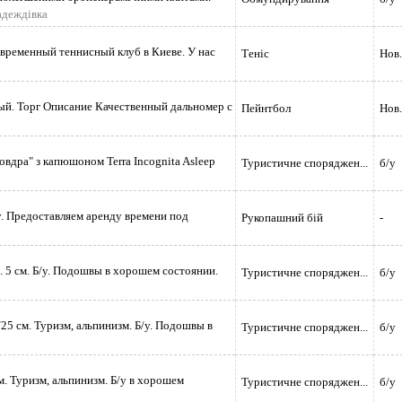
адеждівка
овременный теннисный клуб в Киеве. У нас
Теніс
Нов.
вый. Торг Описание Качественный дальномер с
Пейнтбол
Нов.
овдра" з капюшоном Terra Incognita Asleep
Туристичне споряджен...
б/у
. Предоставляем аренду времени под
Рукопашний бій
-
. 5 см. Б/у. Подошвы в хорошем состоянии.
Туристичне споряджен...
б/у
25 см. Туризм, альпинизм. Б/у. Подошвы в
Туристичне споряджен...
б/у
м. Туризм, альпинизм. Б/у в хорошем
Туристичне споряджен...
б/у