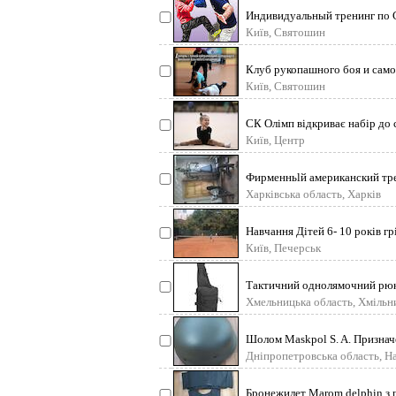
Индивидуальный тренинг по С
тренировка определяет
Київ, Святошин
Клуб рукопашного боя и само
желающих В клуб
Київ, Святошин
СК Олімп відкриває набір до 
проходять у центрі.
Київ, Центр
Фирменньlй американский тре
Фирменньlй америк
Харківська область, Харків
Навчання Дітей 6- 10 років г
дихальну, серце
Київ, Печерськ
Тактичний однолямочний рюк
рюкзак з безліччю відді
Хмельницька область, Хмільн
Шолом Maskpol S. A. Призначе
осколків та д
Дніпропетровська область, Н
Бронежилет Marom delphin з