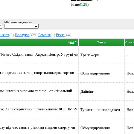
Різне
(128)
Місцезнаходження:
няют
(2)
Послуги
(329)
Ремонт
(1)
Різне
(44)
дата
Тип
Стан
ітнес Східні танці. Харків. Центр. У групі чи
Тренажери
-
 спортивных залов, спортплощадок, кортов
Обмундирування
Нов.
і
м -штани з високою талією - оригінальний
Дайвінг
Нов.
lica) Характеристики: Сталь клинка: 8Cr13MoV
Туристичне споряджен...
Нов.
озу під час занять різними видами спорту чи
Обмундирування
Нов.