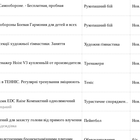
амообороне. - Бесплатная, пробная
Рукопашний бій
Нов.
обороны Боевая Гармония для детей и всех
Рукопашний бій
Нов.
секції художньої гімнастики. Заняття
Художня гімнастика
Нов.
нажер Hoist V3 купленньlй от производителя.
Тренажери
Нов.
рі в ТЕННІС. Регулярні тренування зміцнюють
Теніс
Нов.
зак EDC Raise Компактний однолямочний
Туристичне споряджен...
Нов.
ицький
ний для захисту голови від прямого влучення
Пейнтбол
Нов.
адеждівка
 полегшеними бронекерамічними плитами.
Обмундирування
б/у