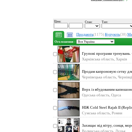
Ціна:
Стан:
Тип:
-
Продають
(1175)
Купують
(38)
Ме
Оголошення -
Групові програми тренувань. Ф
Персон
Харківська область, Харків
Продам капроновую сетку для
Чернівецька область, Чернівц
Верх із вбудованим капюшоно
неопрен Cressi (
Одеська область, Одеса
НІЖ Cold Steel Rajah II (Rep
Довжина но
Сумська область, Ромни
Захищає від вітру, сонця, мор
активного відпо
Волинська область, Луцьк