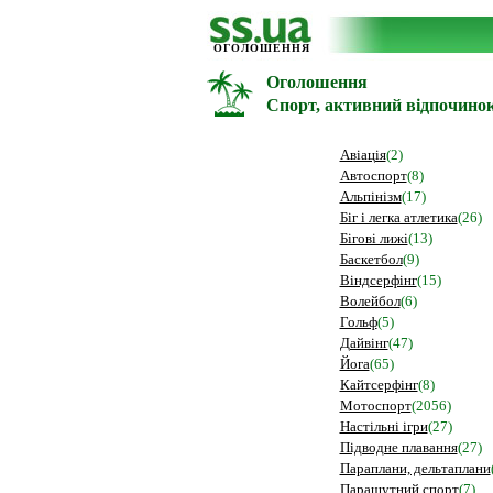
ОГОЛОШЕННЯ
Оголошення
Спорт, активний відпочино
Авіація
(2)
Автоспорт
(8)
Альпінізм
(17)
Біг і легка атлетика
(26)
Бігові лижі
(13)
Баскетбол
(9)
Віндсерфінг
(15)
Волейбол
(6)
Гольф
(5)
Дайвінг
(47)
Йога
(65)
Кайтсерфінг
(8)
Мотоспорт
(2056)
Настільні ігри
(27)
Підводне плавання
(27)
Параплани, дельтаплани
Парашутний спорт
(7)