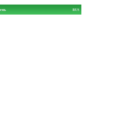
ень
RUS