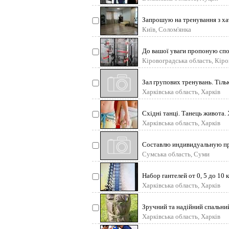
Запрошую на тренування з хат
Київ, Солом'янка
До вашої уваги пропоную спо
збереженням стандар
Кіровоградська область, Кір
Зал групових тренувань. Тіль
початкі
Харківська область, Харків
Східні танці. Танець живота. 
Нова г
Харківська область, Харків
Составлю индивидуальную пр
Михайловский. Я –
Сумська область, Суми
Набор гантелей от 0, 5 до 10 
Желательно самовывоз
Харківська область, Харків
Зручний та надійний спальний
комфорту у потрібни
Харківська область, Харків