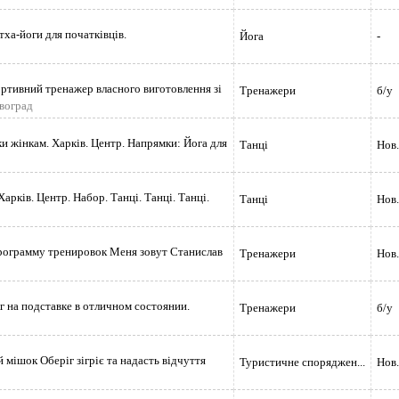
ха-йоги для початківців.
Йога
-
ртивний тренажер власного виготовлення зі
Тренажери
б/у
овоград
ки жінкам. Харків. Центр. Напрямки: Йога для
Танці
Нов.
Харків. Центр. Набор. Танці. Танці. Танці.
Танці
Нов.
ограмму тренировок Меня зовут Станислав
Тренажери
Нов.
кг на подставке в отличном состоянии.
Тренажери
б/у
 мішок Оберіг зігріє та надасть відчуття
Туристичне споряджен...
Нов.