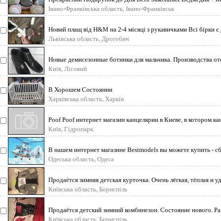
Івано-Франківська область, Івано-Франківськ
Новий плащ від H&M на 2-4 місяці з рукавичками Всі бірки є 
Львівська область, Дрогобич
Новые демисезонные ботинки для мальчика. Производства оте
Київ, Лісовий
В Хорошем Состоянии
Харківська область, Харків
Poof Poof интернет магазин канцелярии в Киеве, в котором 
Київ, Гідропарк
В нашем интернет магазине Bestmodels вы можете купить - с
Одеська область, Одеса
Продаётся зимняя детская курточка. Очень лёгкая, тёплая и у
Київська область, Бориспіль
Продаётся детский зимний комбинезон. Состояние нового. Ра
Київська область, Бориспіль