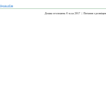
Архів об'яв
Дошка оголошень © ss.ua 2017 |
Питання з розміще