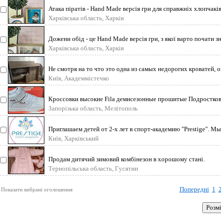
Атака піратів - Hand Made версія гри для справжніх хлопчаків
Харківська область, Харків
Дожени обід - це Hand Made версія гри, з якої варто почати зн
Харківська область, Харків
Не смотря на то что это одна из самых недорогих кроватей, о
Київ, Академмістечко
Кроссовки высокие Fila демисезонные прошитые Подростковы
Запорізька область, Мелітополь
Приглашаем детей от 2-х лет в спорт-академию "Prestige". Мы 
Київ, Харківський
Продам дитячий зимовий комбінезон в хорошому стані.
Тернопільська область, Гусятин
Попередні
1
Показати вибрані оголошення