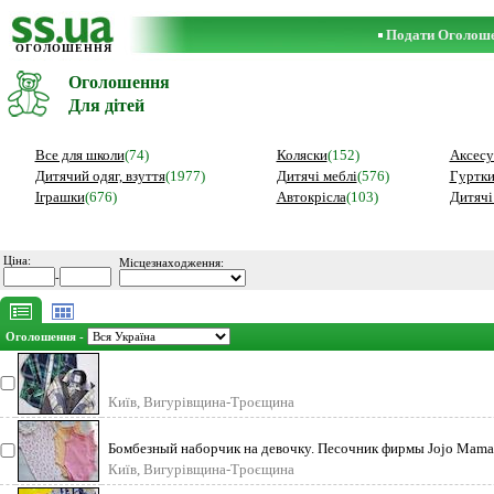
Подати Оголош
ОГОЛОШЕННЯ
Оголошення
Для дітей
Все для школи
(74)
Коляски
(152)
Аксесу
Дитячий одяг, взуття
(1977)
Дитячі меблі
(576)
Гуртки,
Іграшки
(676)
Автокрісла
(103)
Дитячі
Ціна:
Місцезнаходження:
-
Оголошення -
Київ, Вигурівщина-Троєщина
Бомбезный наборчик на девочку. Песочник фирмы Jojo Maman
Київ, Вигурівщина-Троєщина