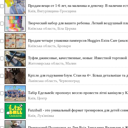
Продам вещи от 1-6 лет, на мальчика и девочку. В наличии е
Київ, Вигурівщина-Троєщина
Творческий набор для вашего ребенка. Легкий воздушный пла
Київська область, Біла Церква
Продам четыре упаковки памперсов Huggies Extra Care (аналог
Київська область, Бровари
Туфли джинсовые, качественные, новые. Известной торговой
Житомирська область, Малин
Крісло для годування блум. Стан на 4+. Більш детальніше та 
Львівська область, Червоноград
Табір Едельвейс пропонує весело провести літні канікули у
Київ, Центр
Futziball - это уникальный формат тренировок для детей совм
Київ, Лук'янівка
Прекрасний Подарунок до Дня Всіх Закоханих Ведмедик + 