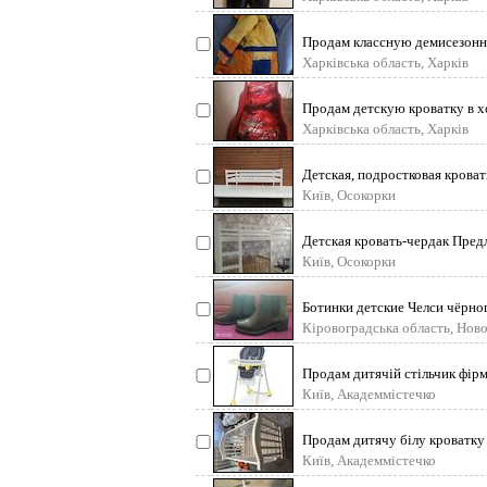
Продам классную демисезонну
Харківська область, Харків
Продам детскую кроватку в 
Харківська область, Харків
Детская, подростковая крова
Київ, Осокорки
Детская кровать-чердак Пред
Київ, Осокорки
Ботинки детские Челси чёрног
Кіровоградська область, Нов
Продам дитячій стільчик фірм
Київ, Академмістечко
Продам дитячу білу кроватку 
Київ, Академмістечко