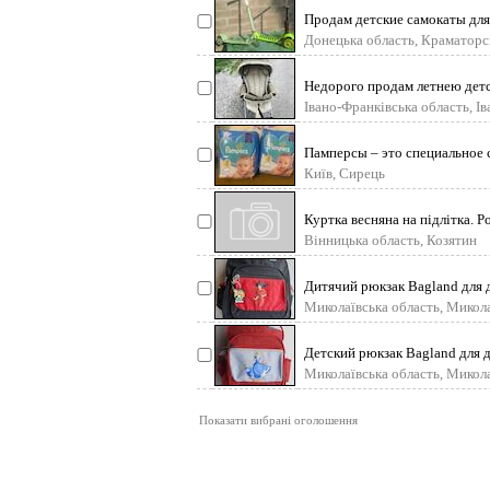
Продам детские самокаты для
Донецька область, Краматорс
Недорого продам летнею детс
Івано-Франківська область, І
Памперсы – это специальное 
Київ, Сирець
Куртка весняна на підлітка. Р
Вінницька область, Козятин
Дитячий рюкзак Bagland для д
Миколаївська область, Микол
Детский рюкзак Bagland для д
Миколаївська область, Микол
Показати вибрані оголошення