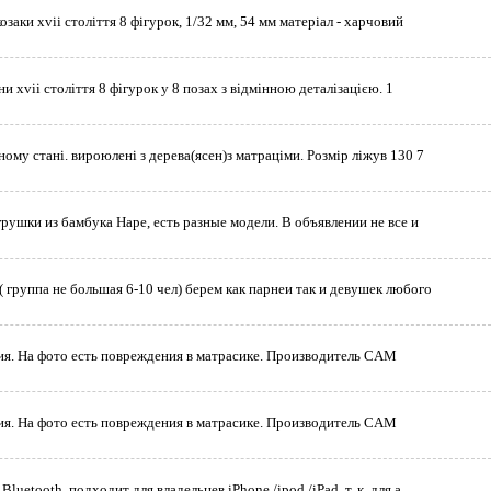
озаки xvii століття 8 фігурок, 1/32 мм, 54 мм матеріал - харчовий
ни xvii століття 8 фігурок у 8 позах з відмінною деталізацією. 1
ному стані. вироюлені з дерева(ясен)з матраціми. Розмір ліжув 130 7
рушки из бамбука Hape, есть разные модели. В объявлении не все и
( группа не большая 6-10 чел) берем как парнеи так и девушек любого
ия. На фото есть повреждения в матрасике. Производитель CAM
ия. На фото есть повреждения в матрасике. Производитель CAM
luetooth, подходит для владельцев iPhone /ipod /iPad, т. к. для а