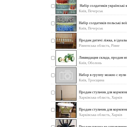
Набір солдатиків українські к
Київ, Печерськ
Набір солдатиків польські вої
Київ, Печерськ
Продам дитячі ліжка, в ідеаль
Рівненська область, Рівне
Ликвидация склада, продам иг
Київ, Оболонь
Набор в группу можно с нуля 
Київ, Троєщина
Продам стульчик для кормлен
Харківська область, Харків
Продам стульчик для кормлен
Харківська область, Харків
Продам паучка на управление B