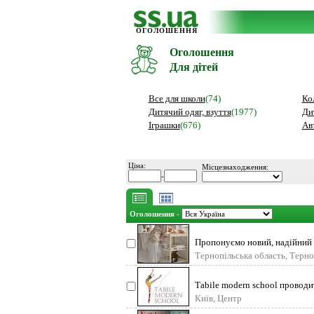
ОГОЛОШЕННЯ
Оголошення
Для дітей
Все для школи
(74)
Ко
Дитячий одяг, взуття
(1977)
Ди
Іграшки
(676)
Ав
Ціна:
Місцезнаходження:
-
Оголошення -
Пропонуємо новий, надійний т
Тернопільська область, Терно
Тabile modern school проводи
Київ, Центр