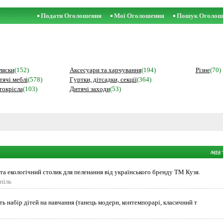
Подати Оголошення
Мої Оголошення
Пошук Оголош
ляски
(152)
Аксесуари та харчування
(194)
Різне
(70)
тячі меблі
(578)
Гуртки, дітсадки, секції
(364)
токрісла
(103)
Дитячі заходи
(53)
дата
а екологічний столик для пеленання від українського бренду ТМ Кузя.
піль
ть набір дітей на навчання (танець модерн, контемпорарі, класичний т