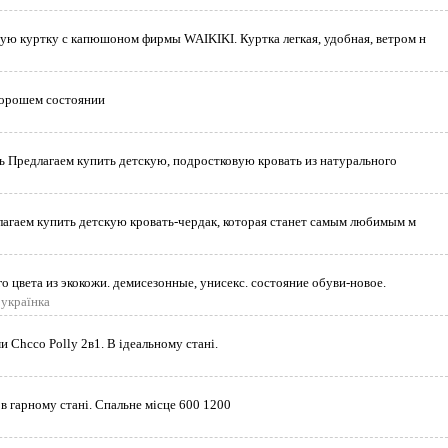
ю куртку с капюшоном фирмы WAIKIKI. Куртка легкая, удобная, ветром н
хорошем состоянии
ть Предлагаем купить детскую, подростковую кровать из натурального
лагаем купить детскую кровать-чердак, которая станет самым любимым м
о цвета из экокожи. демисезонные, унисекс. состояние обуви-новое.
оукраїнка
и Chcco Polly 2в1. В ідеальному стані.
в гарному стані. Спальне місце 600 1200