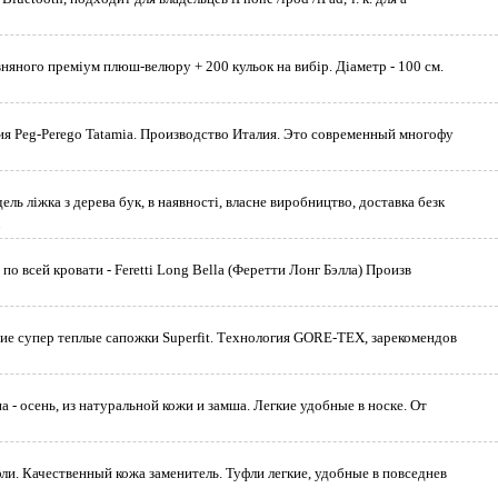
няного преміум плюш-велюру + 200 кульок на вибір. Діаметр - 100 см.
ия Peg-Perego Tatamia. Производство Италия. Это современный многофу
ь ліжка з дерева бук, в наявності, власне виробництво, доставка безк
і
по всей кровати - Feretti Long Bella (Феретти Лонг Бэлла) Произв
ние супер теплые сапожки Superfit. Технология GORE-TEX, зарекомендов
а - осень, из натуральной кожи и замша. Легкие удобные в носке. От
ли. Качественный кожа заменитель. Туфли легкие, удобные в повседнев