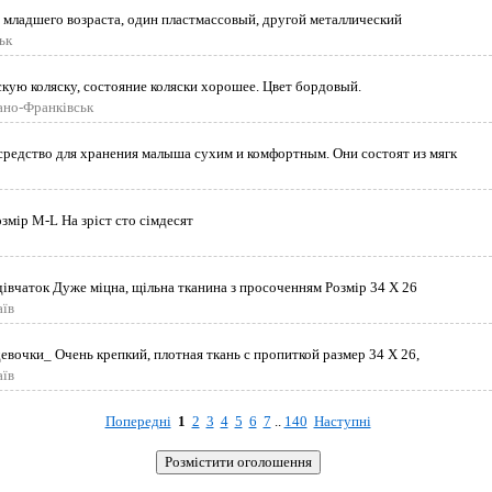
 младшего возраста, один пластмассовый, другой металлический
ьк
кую коляску, состояние коляски хорошее. Цвет бордовый.
вано-Франківськ
средство для хранения малыша сухим и комфортным. Они состоят из мягк
озмір М-L На зріст сто сімдесят
івчаток Дуже міцна, щільна тканина з просоченням Розмір 34 Х 26
аїв
евочки_ Очень крепкий, плотная ткань с пропиткой размер 34 Х 26,
аїв
Попередні
1
2
3
4
5
6
7
..
140
Наступні