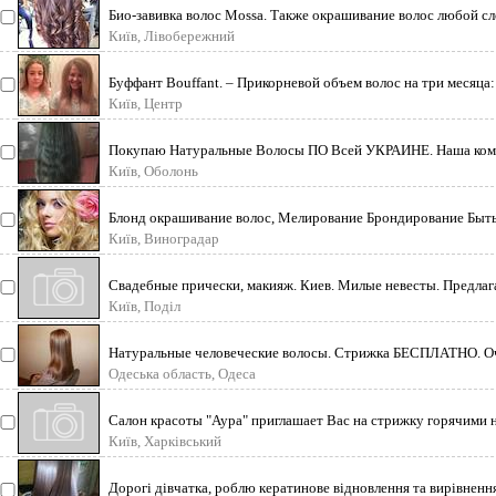
Био-завивка волос Mossa. Также окрашивание волос любой сл
Київ, Лівобережний
Буффант Bouffant. – Прикорневой объем волос на три месяца
Київ, Центр
Покупаю Натуральные Волосы ПО Всей УКРАИНЕ. Наша компа
Київ, Оболонь
Блонд окрашивание волос, Мелирование Брондирование Быть 
Київ, Виноградар
Свадебные прически, макияж. Киев. Милые невесты. Предлаг
Київ, Поділ
Натуральные человеческие волосы. Стрижка БЕСПЛАТНО. Оч
Одеська область, Одеса
Салон красоты "Аура" приглашает Вас на стрижку горячими
Київ, Харківський
Дорогі дівчатка, роблю кератинове відновлення та вирівненн