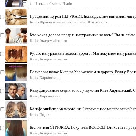
Львівська область, Львів
Професійні Курси ПЕРУКАРЯ. Індивідуальне навчання, матері
Івано-Франківська область, Івано-Франківськ
Кто хочет дорого продать натуральные волосы? Вы на сайте 
Київ, Академмістечко
Куплю натуральные волосы дорого. Мы покупаем натуральн
Київ, Академмістечко
Полировка волос Киев на Харьковском недорого. Если у Вас 
Київ, Харківський
Камуфлирование седых волос у мужчин Киев Харьковский. С
Київ, Харківський
Калифорнийское мелирование / карамельное мелирование/ок
Київ, Поділ
Бесплатная СТРИЖКА. Покупаем ВОЛОСЫ. Вы хотите продат
Київ, Академмістечко