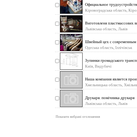
Официальное трудоустройство
Кіровоградська область, Кір
Виготовленя пластмассових ви
Львівська область, Львів
Швейный цех с современным 
Одеська область, Іллічівськ
Зупинки громадського транспо
Київ, Видубичі
Наша компания является прои
Хмельницька область, Хмільн
Друкаря. помічника друкаря
Львівська область, Львів
Показати вибрані оголошення