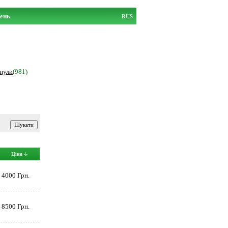
ень
RUS
анули
(981)
Ціна
4000 Грн.
8500 Грн.