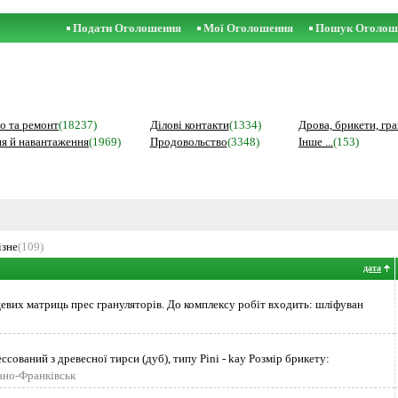
Подати Оголошення
Мої Оголошення
Пошук Оголош
о та ремонт
(18237)
Ділові контакти
(1334)
Дрова, брикети, гр
я й навантаження
(1969)
Продовольство
(3348)
Інше ...
(153)
ізне
(109)
дата
евих матриць прес грануляторів. До комплексу робіт входить: шліфуван
сований з древесної тирси (дуб), типу Pini - kay Розмір брикету:
вано-Франківськ