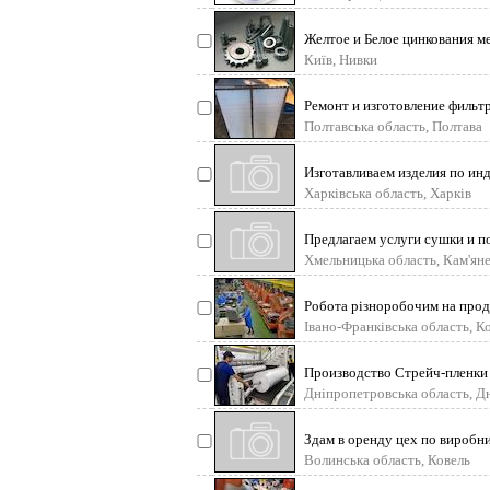
Желтое и Белое цинкования м
Київ, Нивки
Ремонт и изготовление фильт
Полтавська область, Полтава
Изготавливаем изделия по ин
Харківська область, Харків
Предлагаем услуги сушки и по
Хмельницька область, Кам'ян
Робота різноробочим на продук
Івано-Франківська область, К
Производство Стрейч-пленки 
Дніпропетровська область, Д
Здам в оренду цех по виробн
Волинська область, Ковель