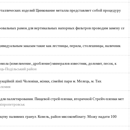
еталлических изделий Цинкование металла представляет собой процедуру
ровальных рамок для вертикальных напорных фильтров проводим замену се
дивидуальным заказам такие как лестницы, перила, столешницы, наличник
мола (измельчение, дробление) минералов известняк, доломит, песок, к
ець-Подільський район
ційній лінії Чоловіки, жінки, сімейні пари м. Мелець, м. Тих
оломия
для паллетирования. Пищевой стрей-пленки, вторичной Стрейч-пленки мет
ніпропетровськ
ицтву паливних гранул. Ковель, район мясокомбінату. Можу надати 100