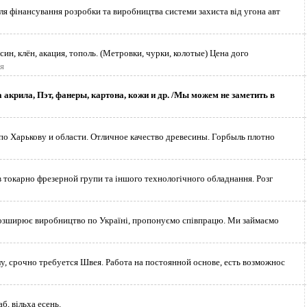
я фінансування розробки та виробництва системи захиста від угона авт
син, клён, акация, тополь. (Метровки, чурки, колотые) Цена дого
я
 акрила, Пэт, фанеры, картона, кожи и др. /Мы можем не заметить в
по Харькову и области. Отличное качество древесины. Горбыль плотно
в токарно фрезерной групи та іншого технологічного обладнання. Розг
озширює виробництво по Україні, пропонуємо співпрацю. Ми займаємо
, срочно требуется Швея. Работа на постоянной основе, есть возможнос
б, вільха есень.