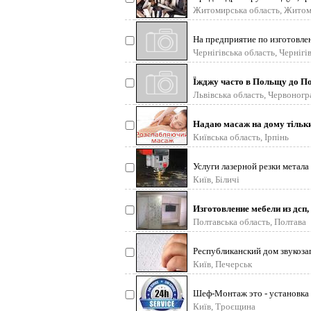
Житомирська область, Жито
На предприятие по изготовле
Чернігівська область, Чернігі
Їжджу часто в Польщу до По
Львівська область, Червоногр
Надаю масаж на дому тільки 
Київська область, Ірпінь
Услуги лазерной резки метала
Київ, Біличі
Изготовление мебели из дсп, 
Полтавська область, Полтава
Республиканский дом звукозап
Київ, Печерськ
Шеф-Монтаж это - установка 
Київ, Троєщина