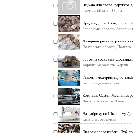
Шукаю інвестора- партнера дл
Одеська область, Одеса
Продам дрова. Вязь, берест, Я
Запорізька область, Запоріжж
Лазерная резка и гравировка
Полтавська область, Полтава
Горбыль сосновый. Доставка 
Харківська область, Харків
Ремонт і модернизація станкі
Київ, Академмістечко
Компанія Gaston Mechanics р
Львівська область, Львів
На фабрику по Швейному Делу
Київ, Лівобережний
Продам дрова рубані. Дуб, гра