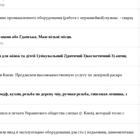
мир
нию промышленного оборудования (работа с нержавейкой) нужны: - сварщ
в
знаня або Гданська. Маю вільні місця.
ад
для жінок та дітей 1)лікувальний 2)дитячий 3)косметичний 3) антиц
 в Киеве. Предлагаем высококачественную услугу по лазерной раскро
мдф, кухни, резьба по дереву чпу, ручная резьба, гипсовая лепнина, э
иси и печати Украинского общества слепых (г. Киев), который тесно с
или ввод в эксплуатацию оборудования для сто ( подъемник, шиномонтажн