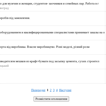
 для мужчин и женщин, студентов- заочников и семейных пар. Работа в г
овоград
робів під замовлення.
оборудованием и квалифицированными специалистами принимает заказы на о
рта від виробника. Власне виробництво. Різні моделі, різний розм
зводителем мешков из крафт-бумаги под засыпку цемента, сухих строител
ицький
Попередні
1
2
3
4
Наступні