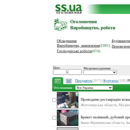
ОГОЛОШЕННЯ
Оголошення
Виробництво, роботи
Обладнання
Будівництв
Виробництво, замовлення
(1081)
Перевезенн
Господарські роботи
(474)
Ціна:
Місцезнаходження:
-
Продають
(2073)
Купують
(108)
Р
Оголошення -
Проводимо реставрацію кільц
Житомирська область, Малин
Брикет паливний, дубовий прес
Івано-Франківська область, І