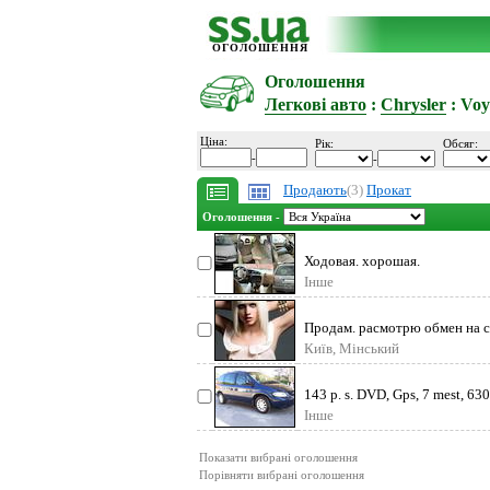
ОГОЛОШЕННЯ
Оголошення
Легкові авто
:
Chrysler
: Voy
Ціна:
Рік:
Обсяг:
-
-
Продають
(3)
Прокат
Оголошення -
Ходовая. хорошая.
Інше
Продам. расмотрю обмен на 
Київ, Мінський
143 p. s. DVD, Gps, 7 mest, 630
Інше
Показати вибрані оголошення
Порівняти вибрані оголошення