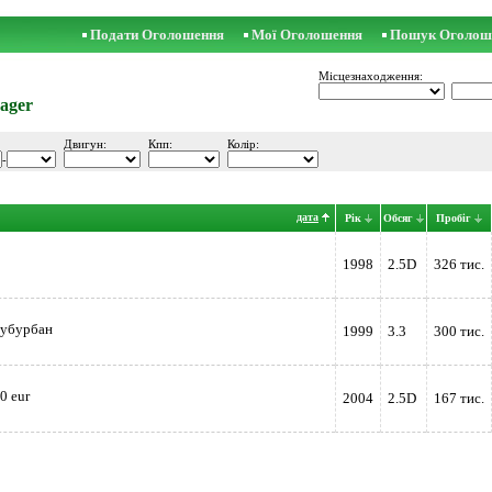
Подати Оголошення
Мої Оголошення
Пошук Оголош
Місцезнаходження:
ager
Двигун:
Кпп:
Колір:
-
дата
Рік
Обсяг
Пробіг
1998
2.5D
326 тис.
субурбан
1999
3.3
300 тис.
0 eur
2004
2.5D
167 тис.