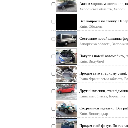
Авто в хорошем состоянии, не
пробег родн
Херсонська область, Херсон
Все вопросы по звонку. Набе
Київ, Оболонь
Состояние новой машины фор
все подробности по
Запорізька область, Запоріжж
Покупая новый автомобиль, н
безопасности. В д
Київ, Видубичі
Продам авто в гарному стані. 
питайте. Гарний
Івано-Франківська область, Р
Другий власник, стан відмінни
гума та диск
Київська область, Бориспіль
Сохранился идеально. Все рабо
MT, полность
Київ, Виноградар
Продам свой фокус. По техпас