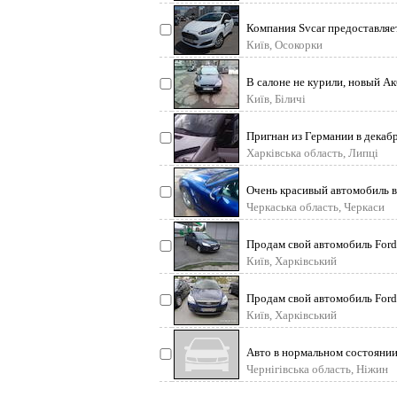
Компания Svcar предоставляе
автомобиль в лизинг(арен
Київ, Осокорки
В салоне не курили, новый Ак
Київ, Біличі
Пригнан из Германии в декабр
Бусик в очень
Харківська область, Липці
Очень красивый автомобиль в
Черкаська область, Черкаси
Продам свой автомобиль Ford 
второй хозяин, в
Київ, Харківський
Продам свой автомобиль Ford 
второй хозяин, в
Київ, Харківський
Авто в нормальном состоянии
Чернігівська область, Ніжин