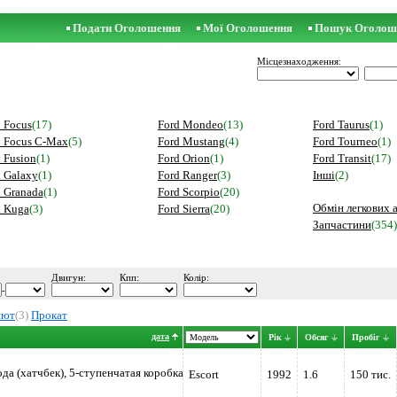
Подати Оголошення
Мої Оголошення
Пошук Оголош
Місцезнаходження:
 Focus
(17)
Ford Mondeo
(13)
Ford Taurus
(1)
d Focus C-Max
(5)
Ford Mustang
(4)
Ford Tourneo
(1)
 Fusion
(1)
Ford Orion
(1)
Ford Transit
(17)
 Galaxy
(1)
Ford Ranger
(3)
Інші
(2)
 Granada
(1)
Ford Scorpio
(20)
Обмін легкових 
d Kuga
(3)
Ford Sierra
(20)
Запчастини
(354)
Двигун:
Кпп:
Колір:
-
яют
(3)
Прокат
дата
Рік
Обсяг
Пробіг
ода (хатчбек), 5-ступенчатая коробка
Escort
1992
1.6
150 тис.