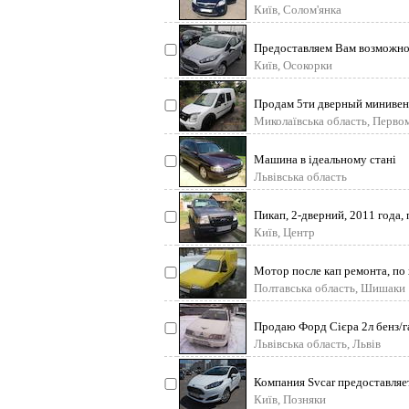
Машинка в хо
Київ, Солом'янка
Предоставляем Вам возможно
аренду с правом выкупа
Київ, Осокорки
Продам 5ти дверный минивен 
Мотор, коробка,
Миколаївська область, Перво
Машина в ідеальному стані
Львівська область
Пикап, 2-дверний, 2011 года, п
газ-бен
Київ, Центр
Мотор после кап ремонта, по 
хорошем состо
Полтавська область, Шишаки
Продаю Форд Сієра 2л бенз/г
царапини по бампері с
Львівська область, Львів
Компания Svcar предоставляе
автолизингу, автокредит
Київ, Позняки