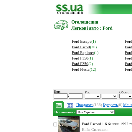
ОГОЛОШЕННЯ
Оголошення
Легкові авто
: Ford
Ford Escape
(1)
Ford
Ford Escort
(20)
For
Ford Explorer
(1)
Ford
Ford F150
(1)
Ford
Ford F250
(2)
Ford
Ford Fiesta
(12)
For
Ціна:
Рік:
Обсяг:
-
-
Продають
(136)
Купують
(8)
Мен
Оголошення -
Ford Escord 1.6 бензин 1992 г
передач/
Київ, Святошин