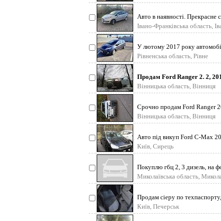
Авто в наявності. Прекрасне 
Дуже динамічн
Івано-Франківська область, І
У лютому 2017 року автомобі
пробігом 42 тис. км.
Рівненська область, Рівне
Продам Ford Ranger 2. 2, 20
универсальный, надеж
Вінницька область, Вінниця
Срочно продам Ford Ranger 20
внедорожный пик
Вінницька область, Вінниця
Авто під викуп Ford C-Max 20
дизель, об’єм
Київ, Сирець
Покуплю гбц 2, 3 дизель, на ф
Миколаївська область, Микол
Продам сіеру по техпаспорту,
поміняли щеплення з
Київ, Печерськ