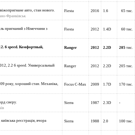
свіжопригнане авто, стан нового.
Fiesta
2016
1.6
65 тис.
вано-Франківськ
ль пригнаний з Німеччини з
Fiesta
2012
1.4D
60 тис.
12. 6 speed. Комфортный,
Ranger
2012
2.2D
205
тис.
12, 2.2 6 speed. Универсальный
Ranger
2012
2.2D
205 тис.
09 року, хороший стан. Механіка,
Focus C-Max
2009
1.7D
170 тис.
орд сиеру.
Sierra
1987
2.3D
-
аїв
 київська реєстрація, вчора
Sierra
1988
2.0
100 тис.