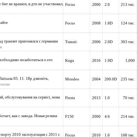
 бит не крашен, в дтп не участвовал,
Focus
2000
2.0
213 тис.
райте
Focus
2008
1.8D
124 тис.
д транзит пригонялся с германии
Transit
2006
2.0D
303 тис.
я
еобходимо позаботиться о его
Kuga
2016
1.9D
1,000
Заїхала 05. 11. 18р дзвоніть,
Mondeo
2004
200.0D
235 тис.
огатин
й, обслуговування на сервісі, нова
Fiesta
2013
1.0
70 тис.
тает, как с завода. Новая резина
F150
2000
4.6
214 тис.
порту 2010 эксплуатация с 2011 г.
Focus
2010
1.6
168 тис.