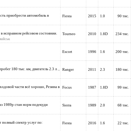
сть приобрести автомобиль в
Fiesta
2015
1.0
90 тис.
в исправном рейсовом состоянии.
Tourneo
2010
1.8D
234 тис.
майськ
Escort
1996
1.6
200 тис.
робег 180 тыс. км, двигатель 2.3 л. ,
Ranger
2011
2.3
180 тис.
ходовой части всё хорошо, Резина в
Focus
1987
1.8D
99 тис.
аз 1989р стан норм подекуди
Sierra
1989
2.0
68 тис.
т полный спектр услуг по:
Fiesta
2016
1.6
22 тис.