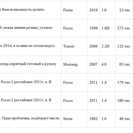
т Вам возможность купить
Fiesta
2016
1.6
23 тис.
б, новая зимняя резина, ухожен
Focus
1999
1.8D
275 тис.
е 2014, я хозяин по техпаспорту.
Transit
2008
2.2D
132 тис.
сегда опрятный готовый к рулону
Mustang
2007
4.0
85 тис.
Focus 2 рестайлинг 2011г. в. Я
Focus
2011
1.4
179 тис.
Focus 2 рестайлинг 2011г. в. Я
Focus
2011
1.4
180 тис.
. Одна проблемка, подберает масло.
Sierra
1982
1.6
48 тис.