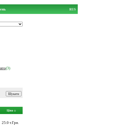
ень
RUS
авто
(3)
Ціна
25.0 т.Грн.