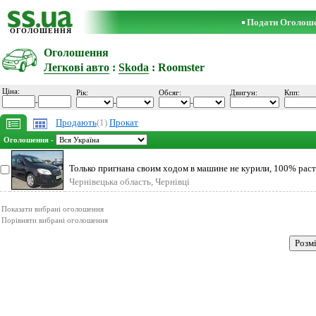
Подати Оголош
ОГОЛОШЕННЯ
Оголошення
Легкові авто
:
Skoda
: Roomster
Ціна:
Рік:
Обсяг:
Двигун:
Кпп:
-
-
-
Продають
(1)
Прокат
Оголошення -
Только пригнана своим ходом в машине не курили, 100% рас
сертификат(+1
Чернівецька область, Чернівці
Показати вибрані оголошення
Порівняти вибрані оголошення