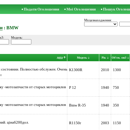
Подати Оголошення
Мої Оголошення
Пошук Оголош
Місцезнаходження:
и
: BMW
m3:
Модель:
дата
Модель
Рік
Об'єм, cm3
 состоянии. Полностью обслужен. Очень
K1300R
2010
1300
я
у -мотозапчасти от старых мотоциклов
Р 12
1940
750
у -мотозапчасти от старых мотоциклов
Bmw R-35
1940
350
ний. ціна6200дол.
R1150r
2003
1150