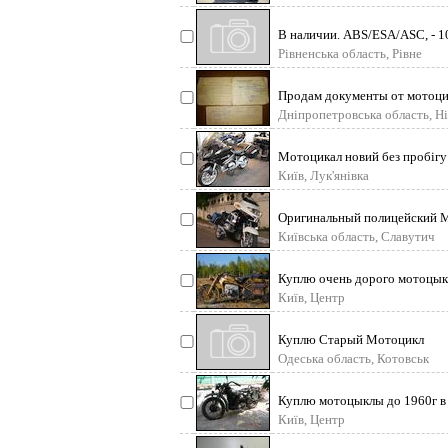
В наличии. ABS/ESA/ASC, - 1
Украине. - Состояние о
Рівненська область, Рівне
Продам документы от мотоцик
Дніпропетровська область, Н
Мотоцикал новий без пробігу 
AWT Bavaria м. К
Київ, Лук'янівка
Оригинальный полицейский М
растаможен. Украинская реги
Київська область, Славутич
Куплю очень дорого мотоцык
Awo, dkw, vanderer, sak
Київ, Центр
Куплю Старый Мотоцикл
Одеська область, Котовськ
Куплю мотоцыклы до 1960г в
saks, ariel, triumf,
Київ, Центр