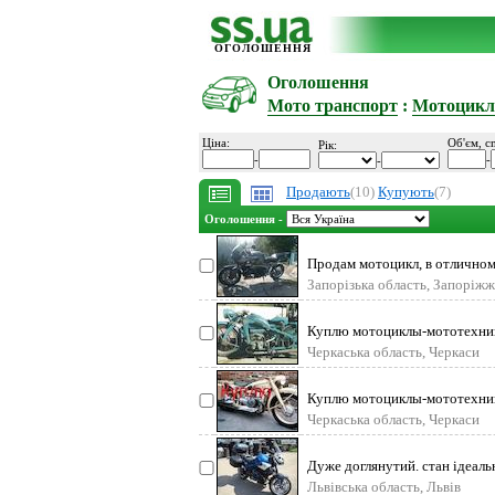
ОГОЛОШЕННЯ
Оголошення
Мото транспорт
:
Мотоцикл
Ціна:
Об'єм, c
Рік:
-
-
-
Продають
(10)
Купують
(7)
Оголошення -
Продам мотоцикл, в отличном
мощный и скоромно
Запорізька область, Запоріжж
Куплю мотоциклы-мототехник
в любом состоянии. Aw
Черкаська область, Черкаси
Куплю мотоциклы-мототехник
в любом состоянии. Aw
Черкаська область, Черкаси
Дуже доглянутий. стан ідеаль
Львівська область, Львів