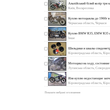
Альпійський білий колір три 
управління, спеціаль
Київ, Воскресенка
Куплю мотоцыклы до 1960г в л
zundap, victoria, h
Черкаська область, Черкаси
Куплю BMW R35, EMW R35 и
реставрацию, рассмотрю ва
Інше
Шильдики и шкалы спидометр
иж350, симсон. возмож
Кіровоградська область, Кір
Мотоцикл на ходу, состояние
Луганська область, Сєвєродо
Или куплю недостающие запч
Кіровоградська область, Кір
Показати вибрані оголошення