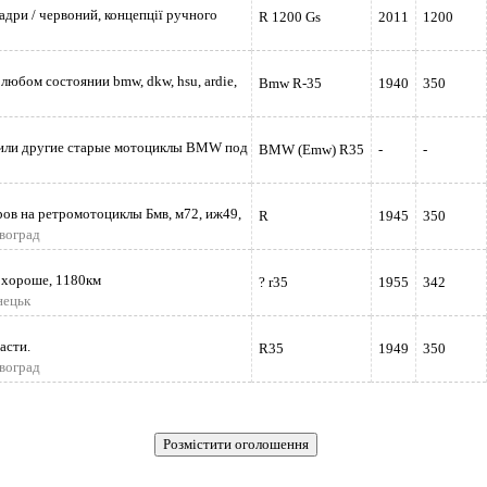
кадри / червоний, концепції ручного
R 1200 Gs
2011
1200
юбом состоянии bmw, dkw, hsu, ardie,
Bmw R-35
1940
350
ли другие старые мотоциклы BMW под
BMW (Emw) R35
-
-
ов на ретромотоциклы Бмв, м72, иж49,
R
1945
350
овоград
 хороше, 1180км
? r35
1955
342
нецьк
асти.
R35
1949
350
овоград