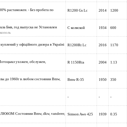
00% растаможен. - Без пробега по
R1200 Gs Lc
2014
1200
ла Бмв, год выпуска не Установлен
С коляской
1934
600
ікополь
куплений у офіційного дилера в Україні
R1200Rt Lc
2016
1170
отоцыкл ухожен, обслужен,
R 1150Rta
2004
1.13
стра
лы до 1960г в любом состоянии Bmw,
Bmw R-35
1950
350
-
-
-
 ЛЮбОМ Состоянии Bmw, dkw, vanderer,
Simson Awo 425
1939
0.35