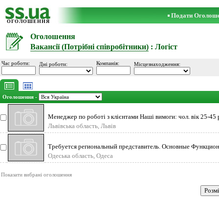
Подати Оголош
ОГОЛОШЕННЯ
Оголошення
Вакансії (Потрібні співробітники)
: Логіст
Час роботи:
Компанія:
Дні роботи:
Місцезнаходження:
Оголошення -
Менеджер по роботі з клієнтами Наші вимоги: чол. вік 25-45 
робо
Львівська область, Львів
Требуется региональный представитель. Основные Функцио
Обязанности: Товарная и
Одеська область, Одеса
Показати вибрані оголошення