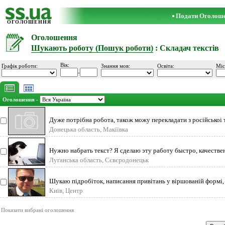
Подати Оголош
ОГОЛОШЕННЯ
Оголошення
Шукають роботу (Пошук роботи)
: Складач текстів
Вік:
Графік роботи:
Знання мов:
Освіта:
Міс
-
Оголошення -
Дуже потрiбна робота, також можу перекладати з росiйськоi 
Донецька область, Макіївка
Нужно набрать текст? Я сделаю эту работу быстро, качестве
недорого. Набор с
Луганська область, Сєвєродонецьк
Шукаю підробіток, написання привітань у віршованій формі,
покладених на лю
Київ, Центр
Показати вибрані оголошення