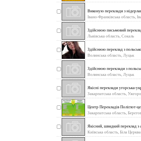
Виконую переклади з нідерлан
Івано-Франківська область, І
Здійснюю письмовий переклад 
Львівська область, Сокаль
Здійснюю переклад з польсько
Волинська область, Луцьк
Здійснюю переклади з польськ
Волинська область, Луцьк
Якісні переклади угорська-укр
Закарпатська область, Ужгор
Центр Перекладів Поліглот-це
Закарпатська область, Берего
Якісний, швидкий переклад з а
Київська область, Біла Церква