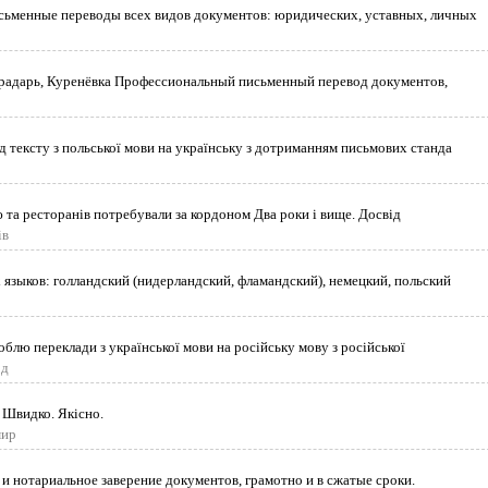
ьменные переводы всех видов документов: юридических, уставных, личных
градарь, Куренёвка Профессиональный письменный перевод документов,
 тексту з польської мови на українську з дотриманням письмових станда
 та ресторанів потребували за кордоном Два роки і вище. Досвід
ів
 языков: голландский (нидерландский, фламандский), немецкий, польский
облю переклади з української мови на російську мову з російської
од
. Швидко. Якісно.
мир
и нотариальное заверение документов, грамотно и в сжатые сроки.