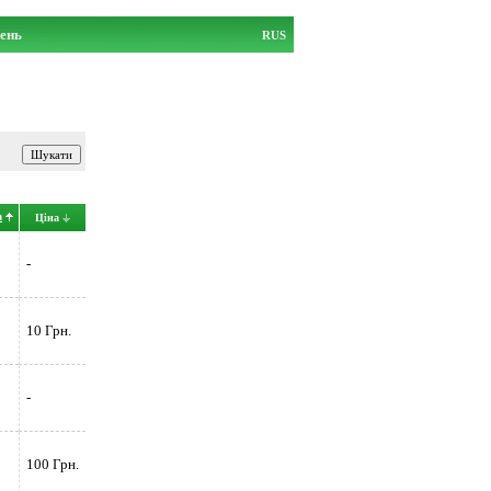
ень
RUS
а
Ціна
-
10 Грн.
-
100 Грн.