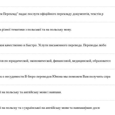
м Переклад" надає послуги офіційного перекладу документів, текстів р
різної тематики з польської та на польську мову.
ов качественно и быстро. Услуги письменного перевода. Переводы любо
в по юридической, экономической, финансовой, медицинской, образовател
вок о несудимости В бюро переводов Юнона мы поможем Вам получить спра
 на польську та англійську мови і навпаки.
 на польску та з української на англійську мови та навпаки(маю досв