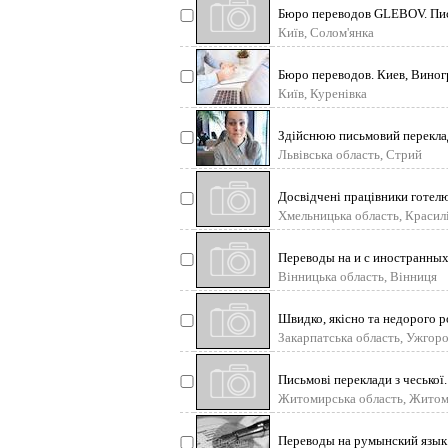
Бюро переводов GLEBOV. Пис
Київ, Солом'янка
Бюро переводов. Киев, Вино
Київ, Куренівка
Здійснюю письмовий переклад
Львівська область, Стрий
Досвідчені працівники готелю
Хмельницька область, Красил
Переводы на и с иностранных
Вінницька область, Вінниця
Швидко, якісно та недорого р
Закарпатська область, Ужгор
Письмові переклади з чеської
Житомирська область, Жито
Переводы на румынский язык 