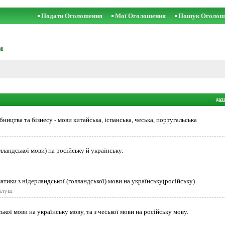
Подати Оголошення
Мої Оголошення
Пошук Оголош
и
дат
ицтва та бізнесу - мови китайська, іспанська, чеська, португальська
лландської мови) на російську й українську.
атики з нідерландської (голландської) мови на українську(російську)
Калуш
ької мови на українську мову, та з чеської мови на російську мову.