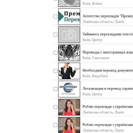
Київ, Біличі
Агентство перекладів "Преміу
Львівська область, Львів
Займаюсь перекладами текстів 
Київ, Центр
Переводы с иностранных язык
Київ, Святошин
Необходим перевод документо
Київ, Видубичі
Легализация и перевод спра
Київ, Центр
Роблю переклади з української
Львівська область, Львів
Роблю переклади з української
Львівська область, Львів