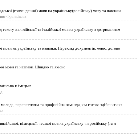
дської (голландської) мови на українську(російську) мову та навпаки
вано-Франківськ
тексту з англійської та італійської мов на українську з дотриманням
ї мови на українську та навпаки. Переклад документів, меню, догово
ої мови та навпаки. Швидко та якісно
аїнська-н імецька.
од
 молода, перспективна та професійна команда, яка готова здійснити як
во
нглійської, німецької, чеської мов на українську чи російську (та н