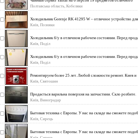
Чайный сервиз Yantar на 6 персон 19 предметов отличного
качества, не использовался,
Полтавська область, Кобеляки
Холодильник Gorenje RK 41295 W – отличное устройство для
хранения большого количеств
Київ, Позняки
Холодильник б/у в отличном рабочем состоянии. Перед прод
вся техника проверена
Київ, Поділ
Холодильник б/у в отличном рабочем состоянии. Перед прод
вся техника проверена
Київ, Поділ
Ремонтируем более 25 лет. Любой сложности ремонт. Киев и
Область. Мастер приед
Київ, Святошин
Продається варильна поверхня на запчастини. Скло розбите.
Конфорки та блок керуван
Київ, Виноградар
Бытовая техника с Европы. У нас на складе вы сможете подо
бытовую технику на
Київ, Сирець
Бытовая техника с Европы. У нас на складе вы сможете подо
бытовую технику на
Київ, Сирець