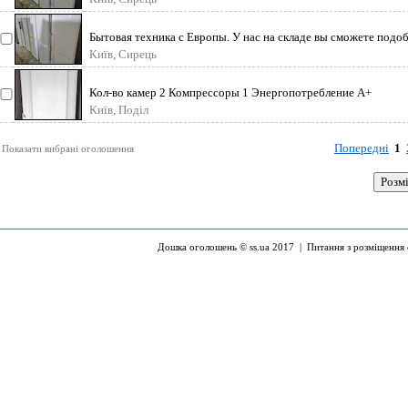
Бытовая техника с Европы. У нас на складе вы сможете подо
бытовую технику на
Київ, Сирець
Кол-во камер 2 Компрессоры 1 Энергопотребление A+
Морозильная камера Снизу Объём
Київ, Поділ
Попередні
1
Показати вибрані оголошення
Дошка оголошень © ss.ua 2017 |
Питання з розміщення