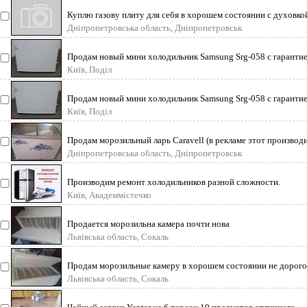
Куплю газову плиту для себя в хорошем состоянии с духовко
Дніпропетровська область, Дніпропетровськ
Продам новый мини холодильник Samsung Srg-058 с гарантие
года от авторизованного
Київ, Поділ
Продам новый мини холодильник Samsung Srg-058 с гарантие
года от авторизованного
Київ, Поділ
Продам морозильный ларь Caravell (в рекламе этот производ
не нуждается) в отлич
Дніпропетровська область, Дніпропетровськ
Производим ремонт холодильников разной сложности.
Диагностика, замена всевозможных
Київ, Академмістечко
Продается морозильна камера почти нова
Львівська область, Сокаль
Продам морозильные камеру в хорошем состоянии не дорого
Львівська область, Сокаль