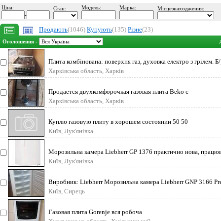
Ціна:
Модель:
Марка:
Стан:
Місцезнаходження:
-
Продають
(1046)
Купують
(135)
Різне
(23)
Оголошення -
Плита комбінована: поверхня газ, духовка електро з грілем. Б/
робочому стані. Р
Харківська область, Харків
Продается двухкомфорочкая газовая плита Beko с
электроподжогом. Газовый шланг и про
Харківська область, Харків
Куплю газовую плиту в хорошем состоянии 50 50
Київ, Лук'янівка
Морозильна камера Liebherr GP 1376 практично нова, працю
всього два місяці ва
Київ, Лук'янівка
Виробник: Liebherr Морозильна камера Liebherr GNP 3166 P
NoFrost A+++ Vario
Київ, Сирець
Газовая плита Gorenje вся робоча