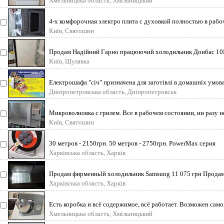
Хмельницька область, Хмільницький
4-х комфорочная электро плита с духовкой полностью в рабо
состоянии, продажа в св
Київ, Святошин
Продам Надійний Гарно працюючий холодильник Донбас 10
(зкопійований з Bosch). Об
Київ, Шулявка
Електрошафа "січ" призначена для заготівлі в домашніх умов
фруктів, овочів, ягід,
Дніпропетровська область, Дніпропетровськ
Микроволновка с грилем. Все в рабочем состоянии, ни разу н
ремонтировалась. Все в
Київ, Святошин
30 метров - 2150грн. 50 метров - 2750грн. PowerMax серия
PROFESSIONAL качественн
Харківська область, Харків
Продам фирменньlй холодильник Samsung 11 075 грн Прода
фирменньlй холодильник
Харківська область, Харків
Есть коробка и всё содержимое, всё работает. Возможен сам
город Хмкльницкий
Хмельницька область, Хмільницький