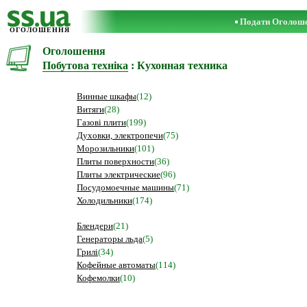
Подати Оголош
ОГОЛОШЕННЯ
Оголошення
Побутова техніка
: Кухонная техника
Винные шкафы
(12)
Витяги
(28)
Газові плити
(199)
Духовки, электропечи
(75)
Морозильники
(101)
Плиты поверхности
(36)
Плиты электрические
(96)
Посудомоечные машины
(71)
Холодильники
(174)
Блендери
(21)
Генераторы льда
(5)
Грилі
(34)
Кофейные автоматы
(114)
Кофемолки
(10)