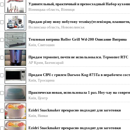
Удивительный, практичный и превосходный Набор кухон
ножей Contour Pro Knives (Кон
Вінницька область, Вінниця
Продаю різну нову побутову техніку(телевізори, планшети,
пральні машини, пилососи, к
Волинська область, Нововолинськ
Тепловая витрина Roller Grill Wd-200 Описание Витрина
настольная тепловая cпециаль
Київ, Святошин
Продам термопот, почти не использовался. Термопот RTC
Austria. Корпус из нержаве
АР Крим, Бахчисарай
Продам СВЧ с грилем Daewoo Kog-875Ta в нерабочем сос
(не греет) на запчасти, ц
Київ, Троєщина
Практически новая, использовала 1 раз. Ноу-хау на совре
кухне. Продукция фир
Київ, Центр
Ezidri Snackmaker прекрасно подходит для заготовки
лекарственных растений, сушки фру
Київ, Нивки
Ezidri Snackmaker прекрасно подходит для заготовки