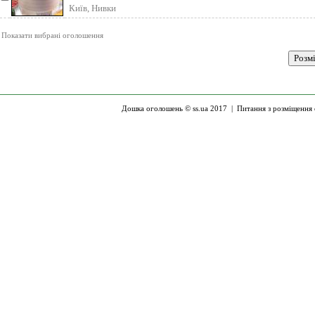
лекарственных растений, сушки фру
Київ, Нивки
Показати вибрані оголошення
Дошка оголошень © ss.ua 2017 |
Питання з розміщення