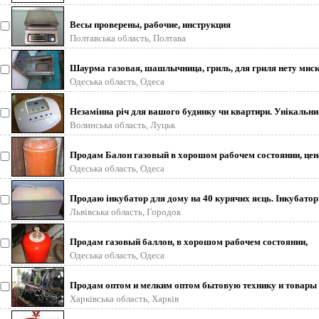
Весы проверены, рабочие, инструкция
Полтавська область, Полтава
Шаурма газовая, шашлычница, гриль, для гриля нету миск
шампуром.
Одеська область, Одеса
Незамінна річ для вашого будинку чи квартири. Унікальни
прилад, за допомогою яког
Волинська область, Луцьк
Продам Балон газовый в хорошом рабочем состоянии, цен
250грв.
Одеська область, Одеса
Продаю інкубатор для дому на 40 курячих яєць. Інкубатор
перевірений на практи
Львівська область, Городок
Продам газовый баллон, в хорошом рабочем состоянии,
самовывоз, цена 250грв.
Одеська область, Одеса
Продам оптом и мелким оптом бытовую технику и товары 
Европы Прекрасный выбор качес
Харківська область, Харків