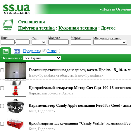
Подати Оголош
ОГОЛОШЕННЯ
Оголошення
Побутова техніка
:
Кухонная техника
: Другое
Ціна:
Модель:
Марка:
Стан:
Місцезнаходження:
-
Продають
(18)
Різне
(1)
Оголошення -
Газовий проточний водонагрівач, котел. Проізв. - 5_10. л. мі
квт. Тип розжигу.
Івано-Франківська область, Івано-Франківськ
Центробежный сепаратор Мотор Сич Сцм-100-18 изготовл
полностью из металла. Его ис
Харківська область, Харків
Карамелизатор Candy Apple компании Food for Good - апп
третьего поколения для пр
Київ, Гідропарк
Яркий мармит шоколадница "Candy Waffle" компании Food
Good - предназначена для т
Київ, Гідропарк