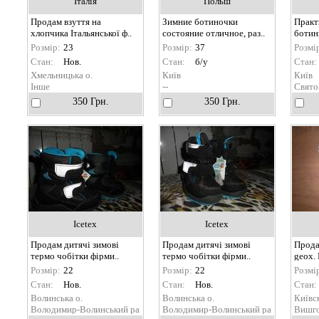
Італія
Польш
Продам взуття на
Зимние ботиночки
Практ
хлопчика Італьянської ф..
состояние отличное, раз..
ботинк
Розмір:
23
Розмір:
37
Розмі
Стан:
Нов.
Стан:
б/у
Стан:
Хмельницька о.
Київ
Київ
Інше
--
Свят
350 Грн.
350 Грн.
Icetex
Icetex
Продам дитячі зимові
Продам дитячі зимові
Прода
термо чобітки фірми..
термо чобітки фірми..
geox. 
Розмір:
22
Розмір:
22
Розмі
Стан:
Нов.
Стан:
Нов.
Стан:
Волинська о.
Волинська о.
Київсь
Володимир-Волинський ра
Володимир-Волинський ра
Вишг