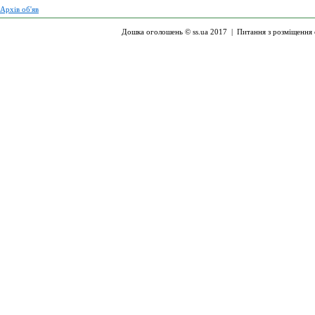
Архів об'яв
Дошка оголошень © ss.ua 2017 |
Питання з розміщення