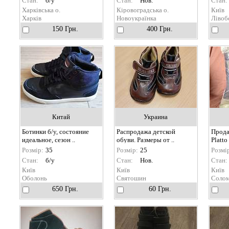
Стан:
б/у
Стан:
Нов.
Стан:
Харківська о.
Кіровоградська о.
Київ
Харків
Новоукраїнка
Лівоб
150 Грн.
400 Грн.
Китай
Украина
Ботинки б/у, состояние
Распродажа детской
Прода
идеальное, сезон ..
обуви. Размеры от ..
Platto
Розмір:
35
Розмір:
25
Розмі
Стан:
б/у
Стан:
Нов.
Стан:
Київ
Київ
Київ
Оболонь
Святошин
Солом
650 Грн.
60 Грн.