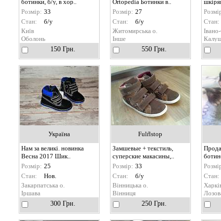
ботинки, б/у, в хор..
Ortopedia Ботинки в..
шкірян
Розмір:
33
Розмір:
27
Розмі
Стан:
б/у
Стан:
б/у
Стан:
Київ
Житомирська о.
Івано-
Оболонь
Інше
Калу
150 Грн.
550 Грн.
Україна
Fulŕlstop
Нам за великі. новинка
Замшевые + текстиль,
Прода
Весна 2017 Шик..
суперские макасины,..
ботино
Розмір:
25
Розмір:
33
Розмі
Стан:
Нов.
Стан:
б/у
Стан:
Закарпатська о.
Вінницька о.
Харків
Іршава
Вінниця
Лозов
300 Грн.
250 Грн.