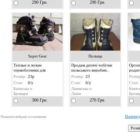
йон
йон
290 Грн.
290 Грн.
Super Gear
Польща
Теплые и легкие
Продам дитячі чобітки
Ортоп
термоботинки для
польського виробни..
родит
мальчик..
Розмір:
23р
Розмір:
25
Розмі
Стан:
б/у
Стан:
б/у
Стан:
Київська о.
Львівська о.
Київсь
Бровари
Львів
Брова
300 Грн.
270 Грн.
Поперед
Показати вибрані оголошення