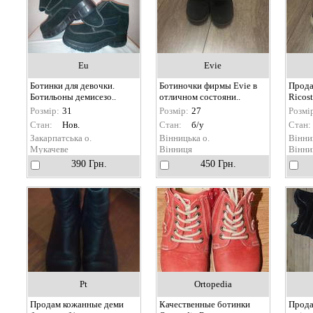
Eu
Evie
Ботинки для девочки.
Ботиночки фирмы Evie в
Прода
Ботильоны демисезо..
отличном состояни..
Ricost
Розмір:
31
Розмір:
27
Розмі
Стан:
Нов.
Стан:
б/у
Стан:
Закарпатська о.
Вінницька о.
Вінни
Мукачеве
Вінниця
Вінни
390 Грн.
450 Грн.
Pt
Ortopedia
Продам кожанные деми
Качественные ботинки
Прода