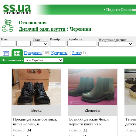
Подати Оголош
ОГОЛОШЕННЯ
Оголошення
Дитячий одяг, взуття
: Черевики
Ціна:
Розмір:
Виробник:
Стан:
Місцезнаходження:
-
Продають
(109)
Купують
(1)
Різне
(1)
Оголошення -
Beekc
Zhenuder
Продам детские ботинки,
Ботинки детские Челси
Теплы
весна - осень, и..
чёрного цвета из э..
детски
Розмір:
34
Розмір:
32
Розмі