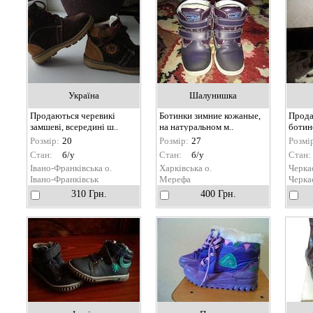
Україна
Шалунишка
Продаються черевикі
Ботинки зимние кожаные,
Прода
замшеві, всередині ш..
на натуральном м..
ботино
Розмір:
20
Розмір:
27
Розмі
Стан:
б/у
Стан:
б/у
Стан:
Івано-Франківська о.
Харківська о.
Черкас
Івано-Франківськ
Мерефа
Черка
310 Грн.
400 Грн.