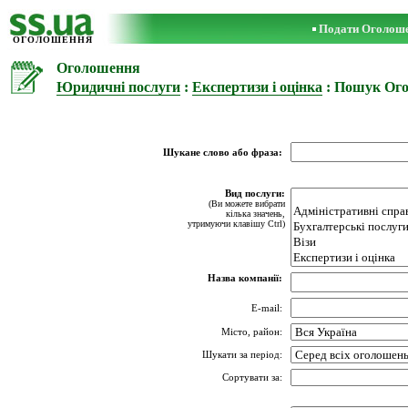
Подати Оголош
ОГОЛОШЕННЯ
Оголошення
Юридичні послуги
:
Експертизи і оцінка
: Пошук Ог
Шукане слово або фраза:
Вид послуги:
(Ви можете вибрати
кілька значень,
утримуючи клавішу Ctrl)
Назва компанії:
E-mail:
Місто, район:
Шукати за період:
Сортувати за: