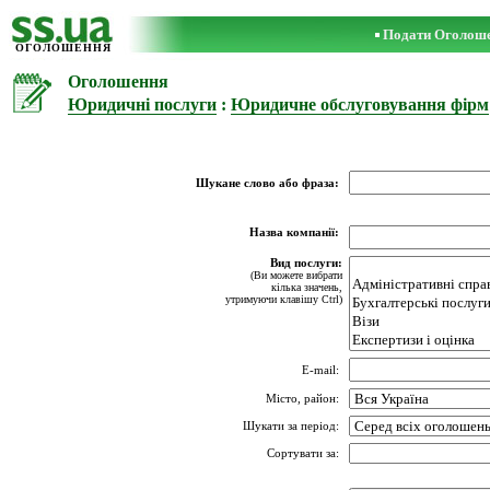
Подати Оголош
ОГОЛОШЕННЯ
Оголошення
Юридичні послуги
:
Юридичне обслуговування фірм
Шукане слово або фраза:
Назва компанії:
Вид послуги:
(Ви можете вибрати
кілька значень,
утримуючи клавішу Ctrl)
E-mail:
Місто, район:
Шукати за період:
Сортувати за: